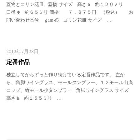
蓋物とコリン花皿 蓋物 サイズ 高さ h 約１２０ミリ
口径 Φ 約６５ミリ 価格 ７，８７５円 （税込） お
問い合わせ番号 gam-f3 コリン花皿 サイズ …
2012年7月28日
定番作品
独立してからずっと作り続けている定番作品です。 左か
ら、角脚ワイングラス、モールタンブラー、１２モール山底
コップ、縦モール小タンブラー 角脚ワイングラス サイズ
高さ h 約１５５ミリ …