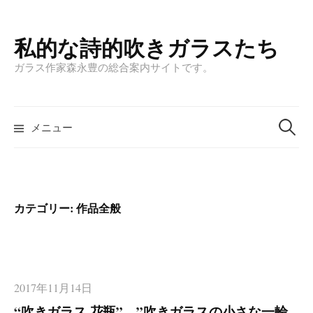
私的な詩的吹きガラスたち
コ
ン
ガラス作家森永豊の総合案内サイトです。
テ
ン
検
ツ
メニュー
索
へ
:
ス
キ
ッ
カテゴリー: 作品全般
プ
2017年11月14日
“吹きガラス 花瓶” ”吹きガラスの小さな一輪